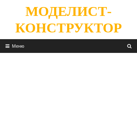
Перейти
МОДЕЛИСТ-
к
содержимому
КОНСТРУКТОР
Меню