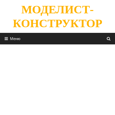
Перейти
МОДЕЛИСТ-
к
содержимому
КОНСТРУКТОР
Меню