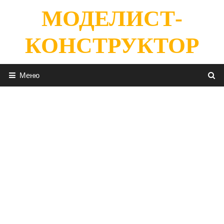
Перейти
МОДЕЛИСТ-
к
содержимому
КОНСТРУКТОР
Меню