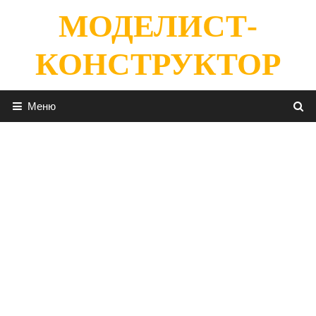
Перейти
МОДЕЛИСТ-
к
содержимому
КОНСТРУКТОР
Меню