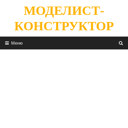
Перейти
МОДЕЛИСТ-
к
содержимому
КОНСТРУКТОР
Меню