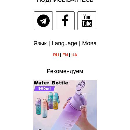
Язык | Language | Мова
RU
|
EN
|
UA
Рекомендуем