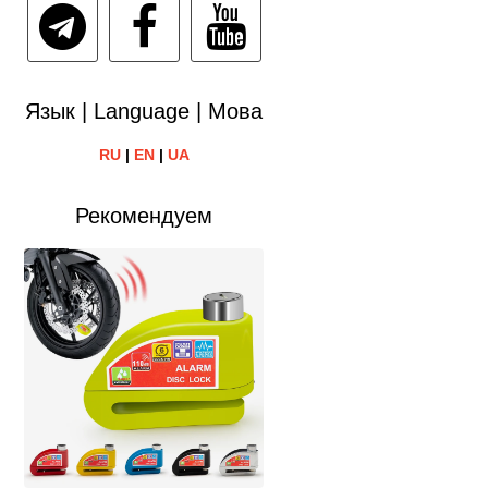
Язык | Language | Мова
RU
|
EN
|
UA
Рекомендуем