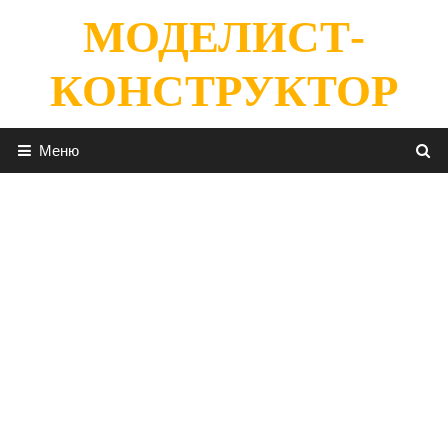
Перейти
МОДЕЛИСТ-
к
содержимому
КОНСТРУКТОР
Меню