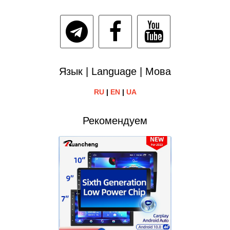
Язык | Language | Мова
RU
|
EN
|
UA
Рекомендуем