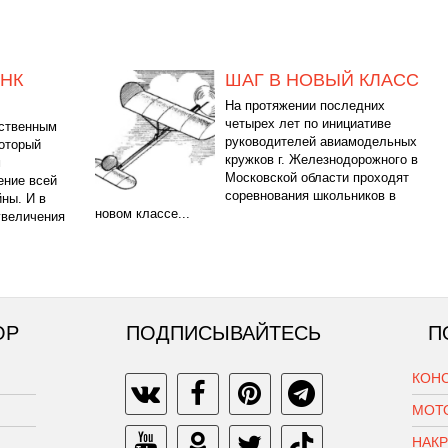
НК
ШАГ В НОВЫЙ КЛАСС
На протяжении последних
четырех лет по инициативе
нственным
руководителей авиамодельных
который
кружков г. Железнодорожного в
м
Московской области проходят
ение всей
соревнования школьников в
ны. И в
новом классе...
увеличения
ОР
ПОДПИСЫВАЙТЕСЬ
П
КОН
МОТ
НАК