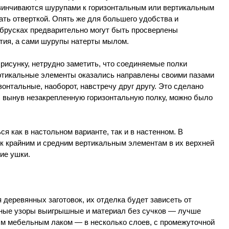
ивинчиваются шурупами к горизонтальным или вертикальным
ать отверткой. Опять же для большего удобства и
 брусках предварительно могут быть просверлены
тия, а сами шурупы натерты мылом.
рисунку, нетрудно заметить, что соединяемые полки
вертикальные элементы оказались направлены своими пазами
онтальные, наоборот, навстречу друг другу. Это сделано
, вынув незакрепленную горизонтальную полку, можно было
я как в настольном варианте, так и в настенном. В
 к крайним и средним вертикальным элементам в их верхней
ие ушки.
 деревянных заготовок, их отделка будет зависеть от
сные узоры выигрышные и материал без сучков — лучше
ым мебельным лаком — в несколько слоев, с промежуточной