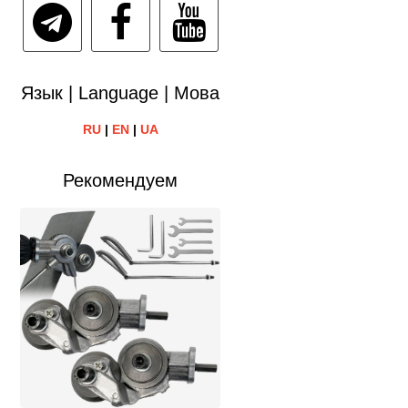
Язык | Language | Мова
RU
|
EN
|
UA
Рекомендуем