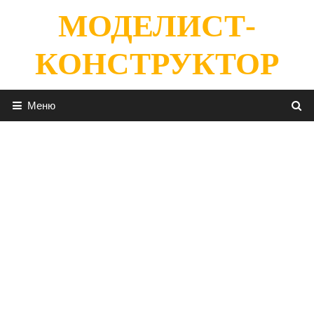
Перейти
МОДЕЛИСТ-
к
содержимому
КОНСТРУКТОР
Меню