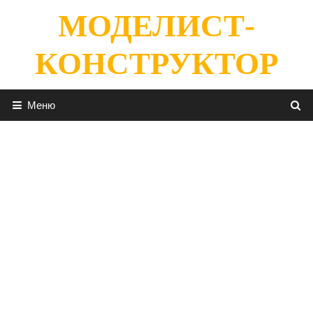
Перейти
МОДЕЛИСТ-
к
содержимому
КОНСТРУКТОР
Меню