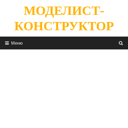
Перейти
МОДЕЛИСТ-
к
содержимому
КОНСТРУКТОР
Меню