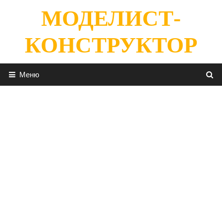
Перейти
МОДЕЛИСТ-
к
содержимому
КОНСТРУКТОР
Меню