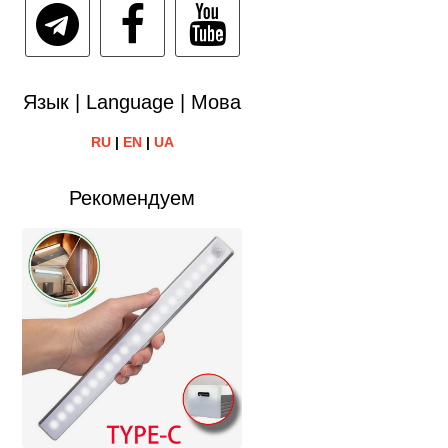
Язык | Language | Мова
RU
|
EN
|
UA
Рекомендуем