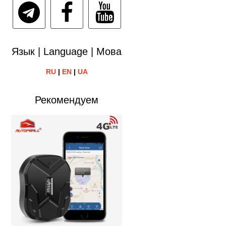
Язык | Language | Мова
RU
|
EN
|
UA
Рекомендуем