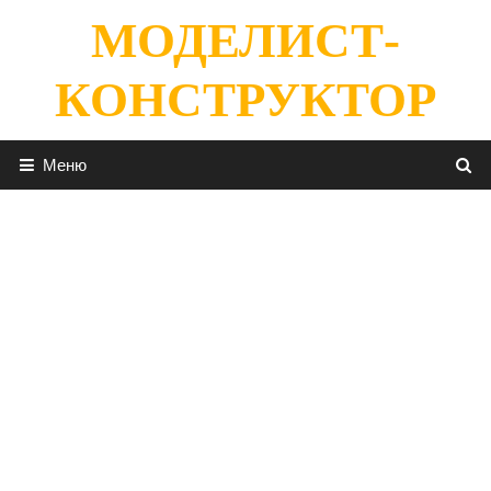
Перейти
МОДЕЛИСТ-
к
содержимому
КОНСТРУКТОР
Меню