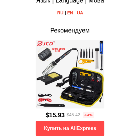
Язык | Language | Мова
RU
|
EN
|
UA
Рекомендуем
$15.93
$45.42
-64%
Купить на AliExpress