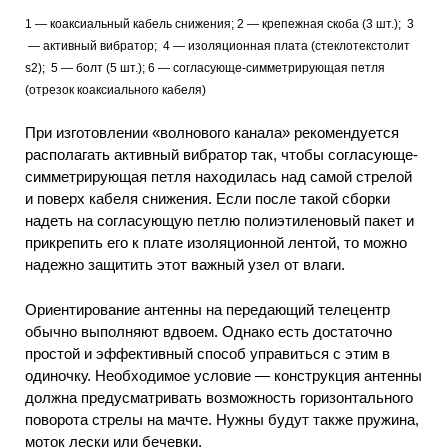
1 — коаксиальный кабель снижения; 2 — крепежная скоба (3 шт.); 3
— активный вибратор; 4
— изоляционная плата (стеклотекстолит
s2); 5
— болт (5 шт.); 6 — согласующе-cимметрирующая петля
(отрезок коаксиального кабеля)
При изготовлении «волнового канала» рекомендуется
располагать активный вибратор так, чтобы согласующе-
симметрирующая петля находилась над самой стрелой
и поверх кабеля снижения. Если после такой сборки
надеть на согласующую петлю полиэтиленовый пакет и
прикрепить его к плате изоляционной лентой, то можно
надежно защитить этот важный узел от влаги.
Ориентирование антенны на передающий телецентр
обычно выполняют вдвоем. Однако есть достаточно
простой и эффективный способ управиться с этим в
одиночку. Необходимое условие — конструкция антенны
должна предусматривать возможность горизонтального
поворота стрелы на мачте. Нужны будут также пружина,
моток лески или бечевки.