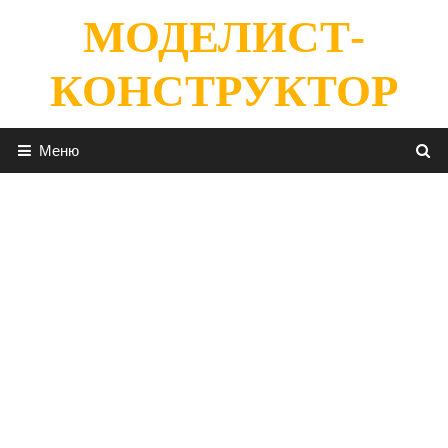
Перейти
МОДЕЛИСТ-
к
содержимому
КОНСТРУКТОР
Меню