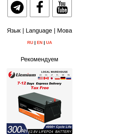
Язык | Language | Мова
RU
|
EN
|
UA
Рекомендуем