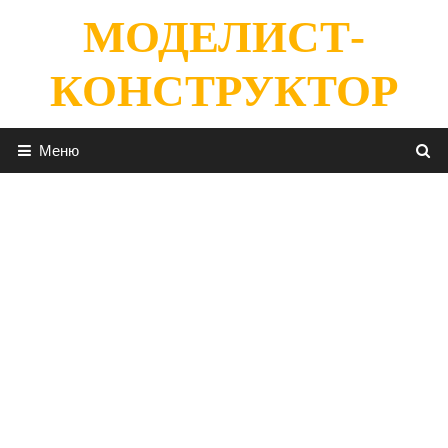
Перейти
МОДЕЛИСТ-
к
содержимому
КОНСТРУКТОР
Меню