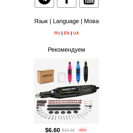
Язык | Language | Мова
RU
|
EN
|
UA
Рекомендуем
$6.60
$14.36
-54%