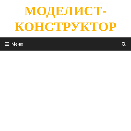
Перейти
МОДЕЛИСТ-
к
содержимому
КОНСТРУКТОР
Меню