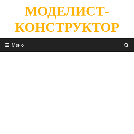
Перейти
МОДЕЛИСТ-
к
содержимому
КОНСТРУКТОР
Меню