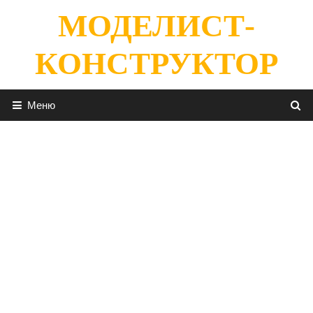
Перейти
МОДЕЛИСТ-
к
содержимому
КОНСТРУКТОР
Меню