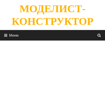
Перейти
МОДЕЛИСТ-
к
содержимому
КОНСТРУКТОР
Меню