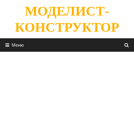
Перейти
МОДЕЛИСТ-
к
содержимому
КОНСТРУКТОР
Меню