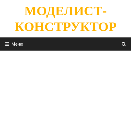
Перейти
МОДЕЛИСТ-
к
содержимому
КОНСТРУКТОР
Меню