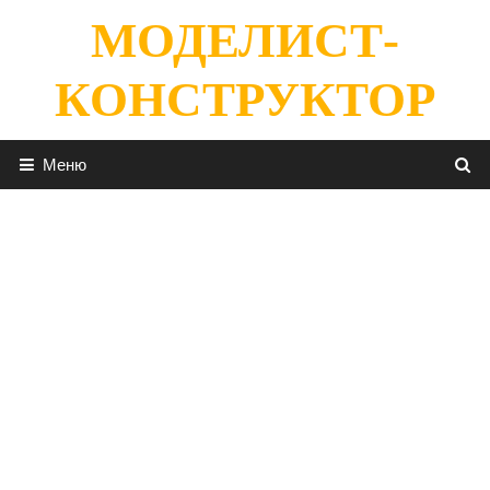
Перейти
МОДЕЛИСТ-
к
содержимому
КОНСТРУКТОР
Меню