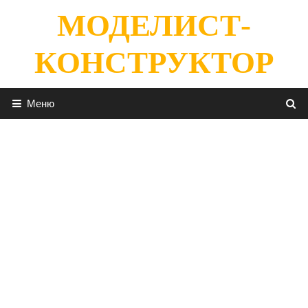
Перейти
МОДЕЛИСТ-
к
содержимому
КОНСТРУКТОР
Меню