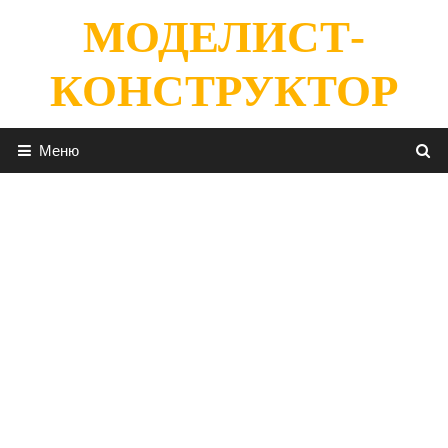
Перейти
МОДЕЛИСТ-
к
содержимому
КОНСТРУКТОР
Меню