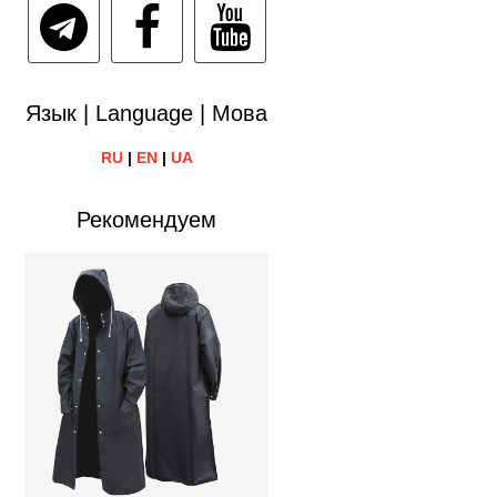
Язык | Language | Мова
RU
|
EN
|
UA
Рекомендуем