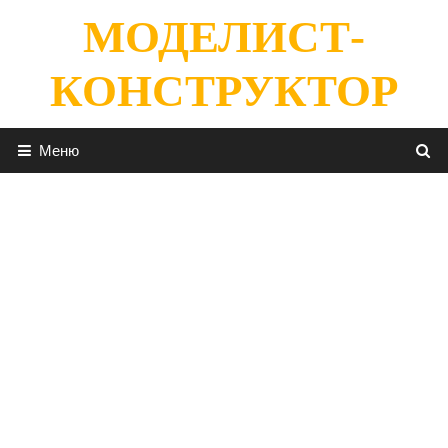
Перейти
МОДЕЛИСТ-
к
содержимому
КОНСТРУКТОР
Меню