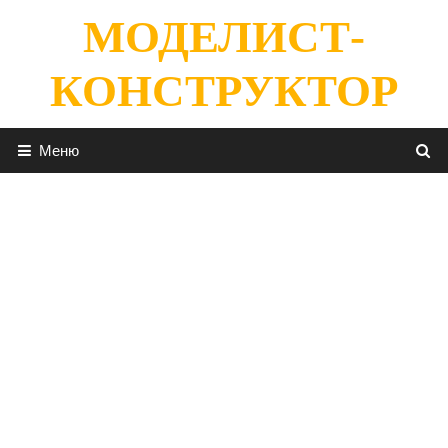
Перейти
МОДЕЛИСТ-
к
содержимому
КОНСТРУКТОР
Меню