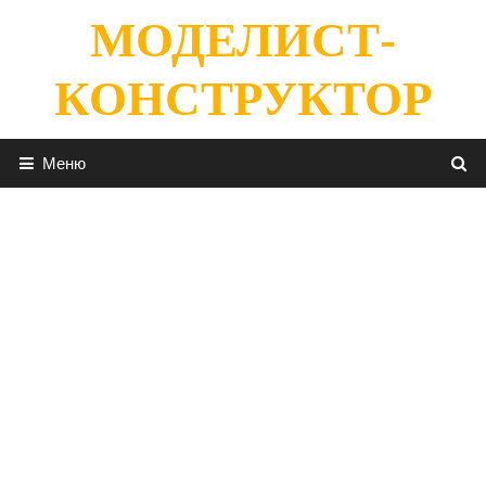
Перейти
МОДЕЛИСТ-
к
содержимому
КОНСТРУКТОР
Меню