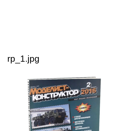
rp_1.jpg