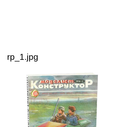
rp_1.jpg