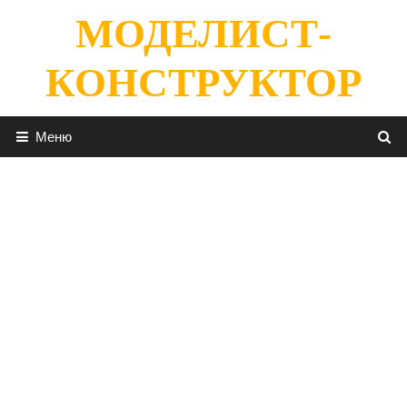
Перейти
МОДЕЛИСТ-
к
содержимому
КОНСТРУКТОР
Меню