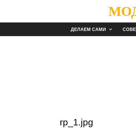
Перейти
МО
к
содержимому
ДЕЛАЕМ САМИ
СОВ
rp_1.jpg