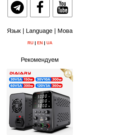
Язык | Language | Мова
RU
|
EN
|
UA
Рекомендуем