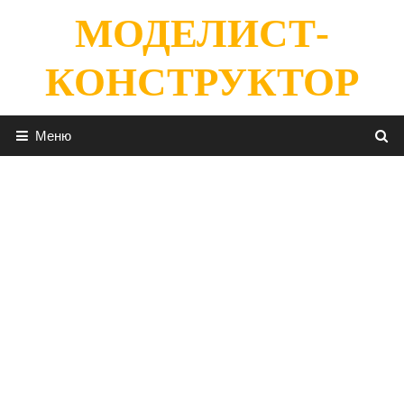
Перейти
МОДЕЛИСТ-
к
содержимому
КОНСТРУКТОР
Меню