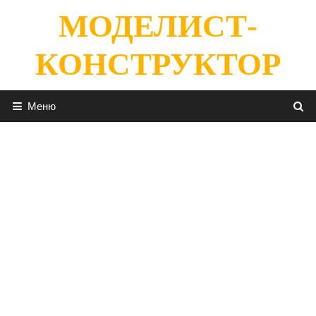
Перейти
МОДЕЛИСТ-
к
содержимому
КОНСТРУКТОР
Меню