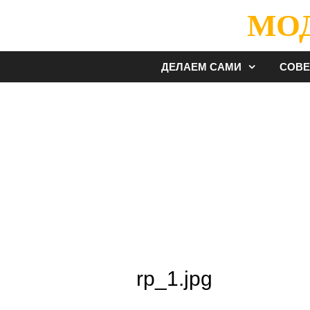
Перейти
МО
к
содержимому
ДЕЛАЕМ САМИ
СОВ
rp_1.jpg