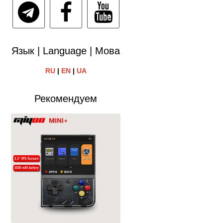
Язык | Language | Мова
RU
|
EN
|
UA
Рекомендуем