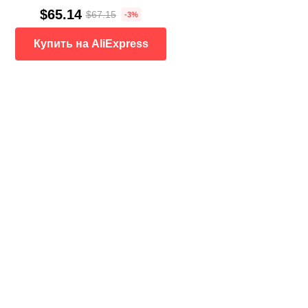
$65.14
$67.15
-3%
Купить на AliExpress