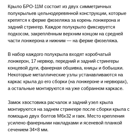
Крыло БРО-11М состоит из двух симметричных
полукрыльев цельнодеревянной конструкции, которые
крепятся к ферме фюзеляжа за корень лонжерона и
задний стрингер. Каждое полукрыло фиксируется
подкосом, закреплённым верхним концом на средней
части лонжерона и нижним — на ферме фюзеляжа.
В набор каждого полукрыла входят коробчатый
лонжерон, 17 нервюр, передний и задний стрингеры
концевой дуги, фанерная обшивка, кницы и бобышки.
Некоторые металлические узлы устанавливаются на
каркас крыла до его сборки (на лонжероне и нервюрах),
а остальные монтируются на уже собранном каркасе.
Замок хвостовика расчалок и задний узел крыла
монтируются на заднем стрингере после сборки крыла с
помощью двух болтов М6х32 и гаек. Место крепления
усилено фанерными накладками и ясеневой планкой
сечением 34×8 мм.