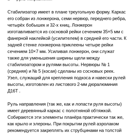
Стабилизатор имеет в плане треугольную форму. Каркас
его собран из лонжерона, семи нервюр, переднего ребра,
четырёх бобышек и 32-х книц. Лонжерон
изготавливается из сосновой рейки сечением 35×5 мм с
фанерной наклейкой (усилителем) в средней его части. К
задней стенке лонжерона приклеены четыре рейки
сечением 10×7 мм. Усиливая лонжерон, они служат
также для уменьшения ширины щели между
стабилизатором и рулями высоты. Нервюры № 1
(средняя) и № 5 (косая) сделаны из сосновых реек.
Узел, служащий для крепления подкоса и навески рулей
высоты, изготовлен из листового 2-мм дюралюминия
Д16Т .
Руль направления (так же, как и лопасти руля высоты)
имеет деревянный каркас с полотняной обтяжкой.
Собираются эти элементы планёра практически так же,
как крыло и элероны. При покрытии рулей аэролаком
рекомендуется закреплять их струбцинами на толстой