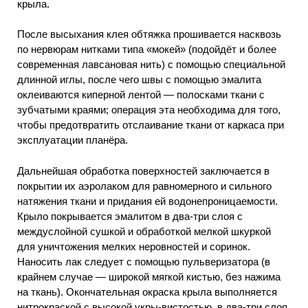
крыла.
После высыхания клея обтяжка прошивается насквозь
по нервюрам нитками типа «мокей» (подойдёт и более
современная лавсановая нить) с помощью специальной
длинной иглы, после чего швы с помощью эмалита
оклеиваются киперной лентой — полосками ткани с
зубчатыми краями; операция эта необходима для того,
чтобы предотвратить отслаивание ткани от каркаса при
эксплуатации планёра.
Дальнейшая обработка поверхностей заключается в
покрытии их аэролаком для равномерного и сильного
натяжения ткани и придания ей водонепроницаемости.
Крыло покрывается эмалитом в два-три слоя с
междуслойной сушкой и обработкой мелкой шкуркой
для уничтожения мелких неровностей и соринок.
Наносить лак следует с помощью пульверизатора (в
крайнем случае — широкой мягкой кистью, без нажима
на ткань). Окончательная окраска крыла выполняется
нитрокраской с высокой укры-вистостью, в два-три слоя.