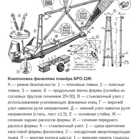
Компоновка фюзеляжа планёра БРО-11М:
А — ремни безопасности: 1 — плечевые лямки; 2 — поясные
лямки; 3 — замок; Б — продольная балка фермы (склейка из
сосновых брусков сечением 20×30); В — стыковочный узел с
использованием усиливающих фанерных книц; Г — верхний
узел навески руля направления; Д — нижний узел навески руля
направления (сталь, лист s1,5); Е — основная стойка; Ж —
сечение задних раскосов фермы; И — сечение переднего
раскоса фермы; К — стыковочный узел: 1 — щека крепления
хвостовой фермы фюзеляжа; 2 — посадочная амортизирующая
лыжа; Л — монтаж колеса шасси: 1 — верхняя панель гондолы