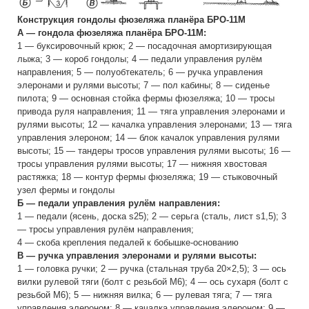
Конструкция гондолы фюзеляжа планёра БРО-11М
А — гондола фюзеляжа планёра БРО-11М:
1 — буксировочный крюк; 2 — посадочная амортизирующая
лыжа; 3 — короб гондолы; 4 — педали управления рулём
направления; 5 — полуобтекатель; 6 — ручка управления
элеронами и рулями высоты; 7 — пол кабины; 8 — сиденье
пилота; 9 — основная стойка фермы фюзеляжа; 10 — тросы
привода руля направления; 11 — тяга управления элеронами и
рулями высоты; 12 — качалка управления элеронами; 13 — тяга
управления элероном; 14 — блок качалок управления рулями
высоты; 15 — тандеры тросов управления рулями высоты; 16 —
тросы управления рулями высоты; 17 — нижняя хвостовая
растяжка; 18 — контур фермы фюзеляжа; 19 — стыковочный
узел фермы и гондолы
Б — педали управления рулём направления:
1 — педали (ясень, доска s25); 2 — серьга (сталь, лист s1,5); 3
— тросы управления рулём направления;
4 — скоба крепления педалей к бобышке-основанию
В — ручка управления элеронами и рулями высоты:
1 — головка ручки; 2 — ручка (стальная труба 20×2,5); 3 — ось
вилки рулевой тяги (болт с резьбой М6); 4 — ось сухаря (болт с
резьбой М6); 5 — нижняя вилка; 6 — рулевая тяга; 7 — тяга
управления элероном; 8 — качалка управления элероном; 9 —