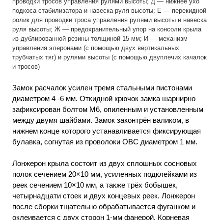
проводки тросов управления рулями высоты; Д — нижнее ухо
подкоса стабилизатора и навеска руля высоты; Е — перекидной
ролик для проводки троса управления рулями высоты и навеска
руля высоты; Ж — предохранительный упор на консоли крыла
из дублированной резины толщиной 15 мм; И — механизм
управления элеронами (с помощью двух вертикальных
трубчатых тяг) и рулями высоты (с помощью двуплечих качалок
и тросов)
Замок расчалок усилен тремя стальными пистонами
диаметром 4 -6 мм. Откидной крючок замка шарнирно
зафиксирован болтом М6, опиленным и установленным
между двумя шайбами. Замок законтрён валиком, в
нижнем конце которого устанавливается фиксирующая
булавка, согнутая из проволоки ОВС диаметром 1 мм.
Лонжерон крыла состоит из двух сплошных сосновых
полок сечением 20×10 мм, усиленных подклейками из
реек сечением 10×10 мм, а также трёх бобышек,
четырнадцати стоек и двух концевых реек. Лонжерон
после сборки тщательно обрабатывается фуганком и
оклеивается с двух сторон 1-мм фанерой. Корневая