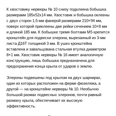
К хвостовику нервюры № 10 снизу подклеена бобышка
размерами 185x52x14 мм. Хвостовик и бобышка оклеены
с двух сторон 1,5-мм фанерой размерами 210×94 мм,
поверх которой приклеены две рейки сечением 10×8 мм
и длиной 185 мм. К бобышке тремя болтами М5 крепится
кронштейн для подвески элерона, вырезанный из 3-мм
листа Д16Т толщиной 3 мм. В ушко кронштейна
вставлена и завальцована стальная втулка диаметром
8×1 мм. Хвостовик нервюры № 16 имеет аналогичную
конструкцию, лишь бобышка предназначена для
предохранения конца крыла от ударов о землю.
Элероны подвешены под крылом на двух шарнирах,
один из которых расположен на ферме фюзеляжа, а
другой — на кронштейне нервюры № 10. Необычно
большой размах подвесных элеронов, почти равный
размаху крыла, обеспечивает их высокую
эффективность.