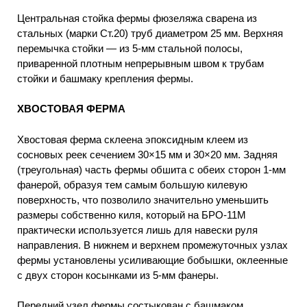
Центральная стойка фермы фюзеляжа сварена из
стальных (марки Ст.20) труб диаметром 25 мм. Верхняя
перемычка стойки — из 5-мм стальной полосы,
приваренной плотным непрерывным швом к трубам
стойки и башмаку крепления фермы.
ХВОСТОВАЯ ФЕРМА
Хвостовая ферма склеена эпоксидным клеем из
сосновых реек сечением 30×15 мм и 30×20 мм. Задняя
(треугольная) часть фермы обшита с обеих сторон 1-мм
фанерой, образуя тем самым большую килевую
поверхность, что позволило значительно уменьшить
размеры собственно киля, который на БРО-11М
практически используется лишь для навески руля
направления. В нижнем и верхнем промежуточных узлах
фермы установлены усиливающие бобышки, оклеенные
с двух сторон косынками из 5-мм фанеры.
Передний узел фермы состыкован с башмаком