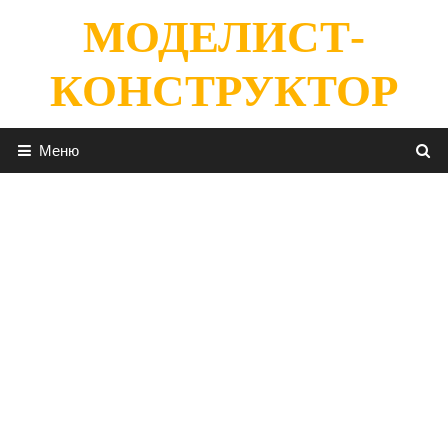
Перейти
МОДЕЛИСТ-
к
содержимому
КОНСТРУКТОР
Меню