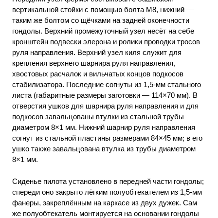
вертикальной стойки с помощью болта М8, нижний —
таким же болтом со щёчками на задней оконечности
гондолы. Верхний промежуточный узел несёт на себе
кронштейн подвески элерона и ролики проводки тросов
руля направления. Верхний узел киля служит для
крепления верхнего шарнира руля направления,
хвостовых расчалок и вильчатых концов подкосов
стабилизатора. Последние согнуты из 1,5-мм стального
листа (габаритные размеры заготовки — 114×70 мм). В
отверстия ушков для шарнира руля направления и для
подкосов завальцованы втулки из стальной трубы
диаметром 8×1 мм. Нижний шарнир руля направления
согнут из стальной пластины размерами 84×45 мм; в его
ушко также завальцована втулка из трубы диаметром
8×1 мм.
Сиденье пилота установлено в передней части гондолы;
спереди оно закрыто лёгким полуобтекателем из 1,5-мм
фанеры, закреплённым на каркасе из двух дужек. Сам
же полуобтекатель монтируется на основании гондолы