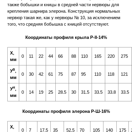
также бобышки и кницы в средней части нервюры для
крепления шарнира элерона. Конструкция нормальных
нервюр такая же, как у нервюры № 10, за исключением
того, что средняя бобышка с кницей отсутствуют.
Координаты профиля крыла Р-II-14%
X,
0
11
22
44
66
88
110
165
220
275
мм
В
У
,
0
30
42
61
75
87
95
110
118
121
мм
Н
У
,
0
14
19
25
28.5
30
31.5
33.5
33.8
33.5
мм
Координаты профиля элерона Р-Ш-16%
X,
0
7
17.5
35
52.5
70
105
140
175