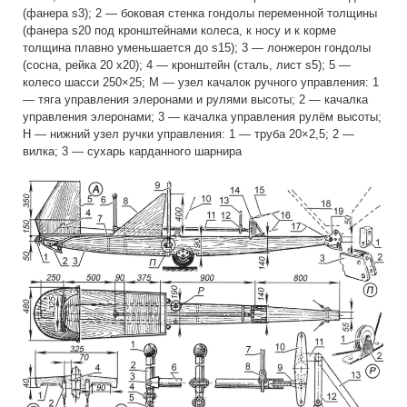
(фанера s3); 2 — боковая стенка гондолы переменной толщины
(фанера s20 под кронштейнами колеса, к носу и к корме
толщина плавно уменьшается до s15); 3 — лонжерон гондолы
(сосна, рейка 20 х20); 4 — кронштейн (сталь, лист s5); 5 —
колесо шасси 250×25; М — узел качалок ручного управления: 1
— тяга управления элеронами и рулями высоты; 2 — качалка
управления элеронами; 3 — качалка управления рулём высоты;
Н — нижний узел ручки управления: 1 — труба 20×2,5; 2 —
вилка; 3 — сухарь карданного шарнира