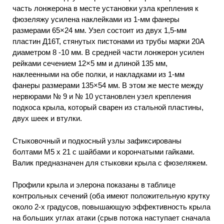
часть лонжерона в месте установки узла крепления к
фюзеляжу усилена наклейками из 1-мм фанеры
размерами 65×24 мм. Узел состоит из двух 1,5-мм
пластин Д16Т, стянутых пистонами из трубы марки 20А
диаметром 8 -10 мм. В средней части лонжерон усилен
рейками сечением 12×5 мм и длиной 135 мм,
наклеенными на обе полки, и накладками из 1-мм
фанеры размерами 135×54 мм. В этом же месте между
нервюрами № 9 и № 10 установлен узел крепления
подкоса крыла, который сварен из стальной пластины,
двух шеек и втулки.
Стыковочный и подкосный узлы зафиксированы
болтами М5 х 21 с шайбами и корончатыми гайками.
Валик предназначен для стыковки крыла с фюзеляжем.
Профили крыла и элерона показаны в таблице
контрольных сечений (оба имеют положительную крутку
около 2-х градусов, повышающую эффективность крыла
на больших углах атаки (срыв потока наступает сначала