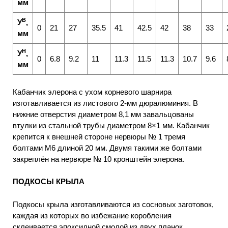
мм
В
У
,
0
21
27
35.5
41
42.5
42
38
33
мм
Н
У
,
0
6.8
9.2
11
11.3
11.5
11.3
10.7
9.6
мм
Кабанчик элерона с ухом корневого шарнира
изготавливается из листового 2-мм дюралюминия. В
нижние отверстия диаметром 8,1 мм завальцованы
втулки из стальной трубы диаметром 8×1 мм. Кабанчик
крепится к внешней стороне нервюры № 1 тремя
болтами М6 длиной 20 мм. Двумя такими же болтами
закреплён на нервюре № 10 кронштейн элерона.
ПОДКОСЫ КРЫЛА
Подкосы крыла изготавливаются из сосновых заготовок,
каждая из которых во избежание коробления
склеивается эпоксидной смолой из двух планок