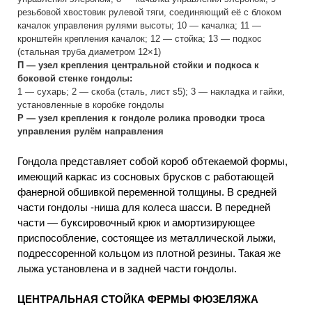
резьбовой хвостовик рулевой тяги, соединяющий её с блоком
качалок управления рулями высоты; 10 — качалка; 11 —
кронштейн крепления качалок; 12 — стойка; 13 — подкос
(стальная труба диаметром 12×1)
П — узел крепления центральной стойки и подкоса к
боковой стенке гондолы:
1 — сухарь; 2 — скоба (сталь, лист s5); 3 — накладка и гайки,
установленные в коробке гондолы
Р — узел крепления к гондоле ролика проводки троса
управления рулём направления
Гондола представляет собой короб обтекаемой формы,
имеющий каркас из сосновых брусков с работающей
фанерной обшивкой переменной толщины. В средней
части гондолы -ниша для колеса шасси. В передней
части — буксировочный крюк и амортизирующее
приспособление, состоящее из металлической лыжи,
подрессоренной кольцом из плотной резины. Такая же
лыжа установлена и в задней части гондолы.
ЦЕНТРАЛЬНАЯ СТОЙКА ФЕРМЫ ФЮЗЕЛЯЖА