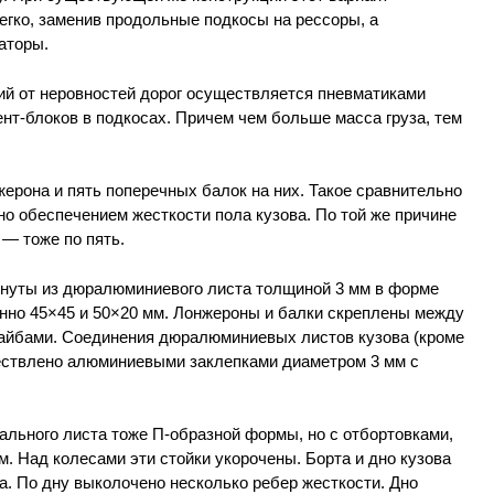
егко, заменив продольные подкосы на рессоры, а
аторы.
ий от неровностей дорог осуществляется пневматиками
нт-блоков в подкосах. Причем чем больше масса груза, тем
жерона и пять поперечных балок на них. Такое сравнительно
о обеспечением жесткости пола кузова. По той же причине
 — тоже по пять.
нуты из дюралюминиевого листа толщиной 3 мм в форме
нно 45×45 и 50×20 мм. Лонжероны и балки скреплены между
айбами. Соединения дюралюминиевых листов кузова (кроме
ествлено алюминиевыми заклепками диаметром 3 мм с
тального листа тоже П-образной формы, но с отбортовками,
м. Над колесами эти стойки укорочены. Борта и дно кузова
. По дну выколочено несколько ребер жесткости. Дно