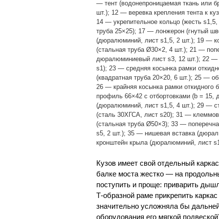
— тент (водонепроницаемая ткань или бр
шт.); 12 — веревка крепления тента к куз
14 — укрепительное кольцо (жесть s1,5,
труба 25×25); 17 — лонжерон (гнутый ш
(дюралюминий, лист s1,5, 2 шт.); 19 — 
(стальная труба Ø30×2, 4 шт.); 21 — по
дюралюминиевый лист s3, 12 шт.); 22 —
s1); 23 — средняя косынка рамки откидно
(квадратная труба 20×20, 6 шт.); 25 — о
26 — крайняя косынка рамки откидного бо
профиль 66×42 с отбортовками (b = 15, 
(дюралюминий, лист s1,5, 4 шт.); 29 — с
(сталь 30ХГСА, лист s20); 31 — клеммо
(стальная труба Ø50×3); 33 — поперечная
s5, 2 шт.); 35 — нишевая вставка (дюрал
кронштейн крыла (дюралюминий, лист s1,
Кузов имеет свой отдельный карка
балке моста жестко — на продольн
поступить и проще: приварить дышл
Т-образной раме прикрепить каркас
значительно усложняла бы дальне
оборудования его мягкой подвеской