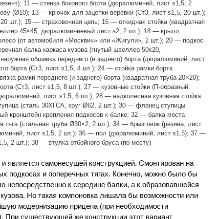
езент); 11 — стенка бокового борта (дюралюминий, лист s1,5, 2
ову (Ø10); 13 — крючок для зацепки веревки (Ст3, лист s1,5, 20 шт.);
 20 шт.); 15 — страховочная цепь; 16 — откидная стойка (квадратная
веллер 45×45, дюралюминиевый лист s2, 2 шт.); 18 — крыло
колесо (от автомобиля «Москвич» или «Жигули», 2 шт.); 20 — подкос
перечная балка каркаса кузова (гнутый швеллер 50х20,
 наружная обшивка переднего (и заднего) борта (дюралюминий, лист
го борта (Ст3, лист s1,5, 4 шт.); 24 — стойка рамки борта
бвязка рамки переднего (и заднего) борта (квадратная труба 20×20);
рта (Ст3, лист s1,5, 8 шт.); 27 — кузовные стойки (П-образный
дюралюминий, лист s1,5, 6 шт.); 28 — надколесная кузовная стойка
тупица (сталь 30ХГСА, круг Ø62, 2 шт.); 30 — фланец ступицы
вый кронштейн крепления подкосов к балке; 32 — балка моста
 тяга (стальная труба Ø30×2, 2 шт.); 34 — брызговик (резина, лист
юминий, лист s1,5, 2 шт.); 36 — пол (дюралюминий, лист s1,5); 37 —
5, 2 шт.); 38 — втулка отбойного бруса (по месту)
с и является самонесущей конструкцией. Смонтирован на
ых подкосах и поперечных тягах. Конечно, можно было бы
о непосредственно к середине балки, а к образовавшейся
 кузова. Но такая компоновка лишала бы возможности или
йшую модернизацию прицепа (при необходимости
). При существующей же конструкции этот вариант