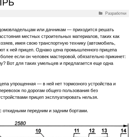
ЫРЬ
Рубрики
Разработки
домовладельцам или дачникам — приходится решать
асстояния местных строительных материалов, таких как
 хозяев, имея свою транспортную технику (автомобиль,
ают к ней прицеп. Однако цена промышленного прицепа
 более если он человек мастеровой, обязательно прикинет:
му? Вот для таких умельцев и предлагается еще одна
цепа упрощенная — в ней нет тормозного устройства и
перевозок по дорогам общего пользования без
тройствами прицеп эксплуатировать нельзя.
с откидными передним и задним бортами.