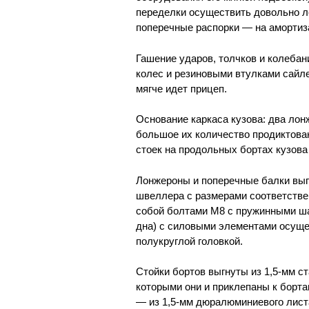
переделки осуществить довольно л
поперечные распорки — на амортиз
Гашение ударов, толчков и колебан
колес и резиновыми втулками сайле
мягче идет прицеп.
Основание каркаса кузова: два лон
большое их количество продиктован
стоек на продольных бортах кузова
Лонжероны и поперечные балки выг
швеллера с размерами соответстве
собой болтами М8 с пружинными ш
дна) с силовыми элементами осущ
полукруглой головкой.
Стойки бортов выгнуты из 1,5-мм с
которыми они и приклепаны к борта
— из 1,5-мм дюралюминиевого листа