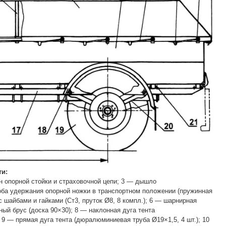
и:
н опорной стойки и страховочной цепи; 3 — дышло
оба удержания опорной ножки в транспортном положении (пружинная
с шайбами и гайками (Ст3, пруток Ø8, 8 компл.); 6 — шарнирная
йный брус (доска 90×30); 8 — наклонная дуга тента
 9 — прямая дуга тента (дюралюминиевая труба Ø19×1,5, 4 шт.); 10