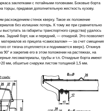
аркаса заклепками с потайными головками. Боковые борта
на торцы, придавая дополнительную жесткость кузову.
м расхождением стенок кверху. Такое их положение
ериалов без излишних потерь. К тому же при сравнительно
 выступать за габариты транспортного средства) удалось
а. Задний борт, как и передний, — откидной. Это позволяет
 материалов из прицепа «самосвалом» — за счет смещения
ого от тягача отцепляется и поднимается вверх). Откинув
а 90° и закрепив его в этом положении на растяжках, на
ерные лесоматериалы, трубы и т.п. Откидные борта имеют
×20 мм, обшитые снаружи листом толщиной 1,5 мм.