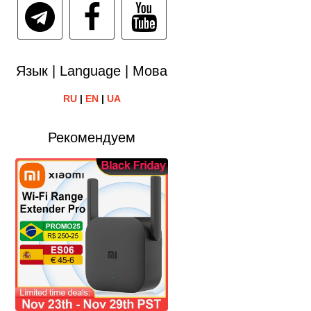
Язык | Language | Мова
RU
|
EN
|
UA
Рекомендуем