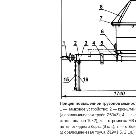
Прицеп повышенной грузоподъемност
1 — замковое устройство; 2 — кронштей
(дюралюминиевая труба Ø80×3); 4 — ск
сталь, полоса 10×2); 5 — стремянка М8 
петля откидного борта (8 шт.); 7 — отбо
(дюралюминиевая труба Ø19×1,5, 2 шт.);