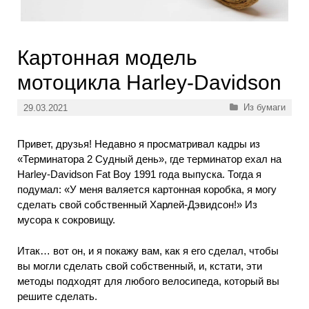
Картонная модель
мотоцикла Harley-Davidson
Рубрики
Из бумаги
29.03.2021
Привет, друзья!
Н
едавно я просматривал кадры из
«Терминатора 2 Судный день», где терминатор ехал на
Harley-Davidson Fat Boy 1991 года выпуска.
Тогда я
подумал: «У меня валяется картонная коробка, я могу
сделать свой собственный Харлей-Дэвидсон!»
Из
мусора к сокровищу.
Итак… вот он, и я покажу вам, как я его сделал, чтобы
вы могли сделать свой собственный, и, кстати, эти
методы подходят для любого велосипеда, который вы
решите сделать.