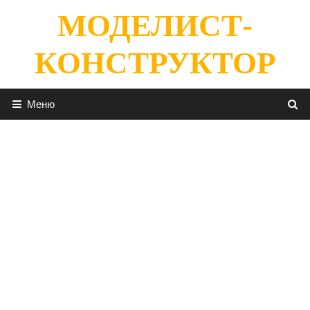
Перейти
МОДЕЛИСТ-
к
содержимому
КОНСТРУКТОР
Меню