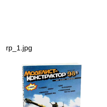
rp_1.jpg