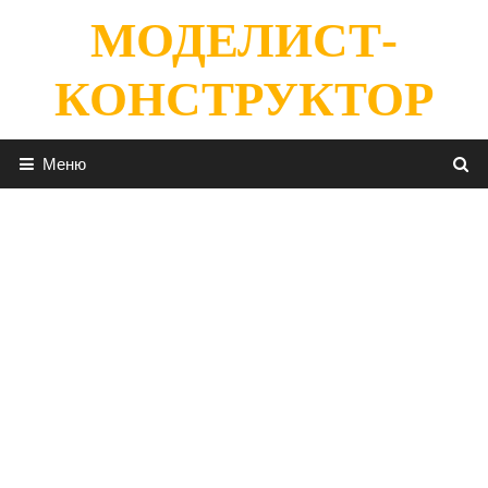
Перейти
МОДЕЛИСТ-
к
содержимому
КОНСТРУКТОР
Меню