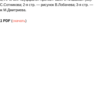
Сотникова; 2-я стр. — рисунок В.Лобачева; 3-я стр. —
ок М.Дмитриева.
11
PDF
(
скачать
)