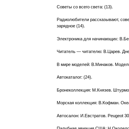
Советы со всего света: (13).
Радиолюбители рассказывают, сове
зарядное (14).
Электроника для начинающих: В.Бе
Читатель — читателю: В.Царев. Днев
В мире моделей: В.Минаков. Модель
Автокаталог: (24).
Бронеколлекция: М.Князев. Штурмов
Морская коллекция: В.Кофман. Океа
Автосалон: И.Евстратов. Peugeot 30
Палубная авиация США: Н.Околелов