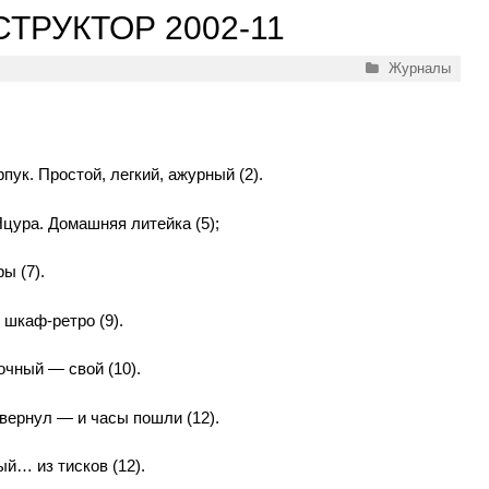
ТРУКТОР 2002-11
Рубрики
Журналы
ук. Простой, легкий, ажурный (2).
цура. Домашняя литейка (5);
ы (7).
шкаф-ретро (9).
очный — свой (10).
вернул — и часы пошли (12).
ый… из тисков (12).