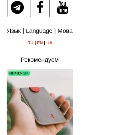
Язык | Language | Мова
RU
|
EN
|
UA
Рекомендуем