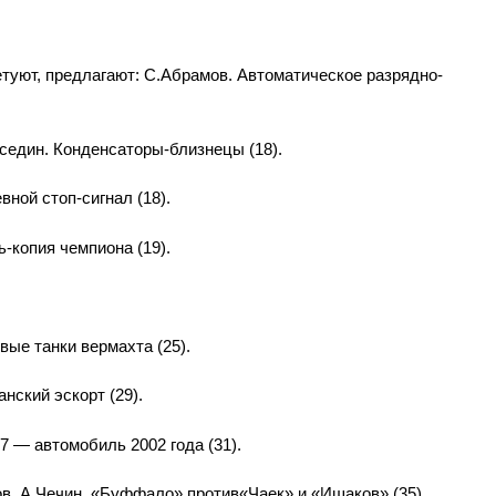
туют, предлагают: С.Абрамов. Автоматическое разрядно-
седин. Конденсаторы-близнецы (18).
ной стоп-сигнал (18).
-копия чемпиона (19).
ые танки вермахта (25).
нский эскорт (29).
7 — автомобиль 2002 года (31).
, А.Чечин. «Буффало» против«Чаек» и «Ишаков» (35).