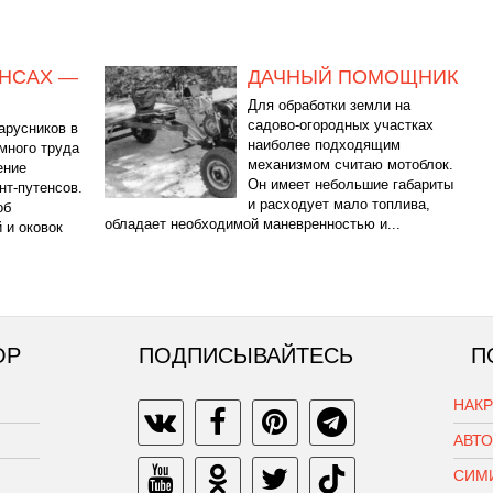
ЕНСАХ —
ДАЧНЫЙ ПОМОЩНИК
Для обработки земли на
садово-огородных участках
арусников в
наиболее подходящим
много труда
механизмом считаю мотоблок.
ение
Он имеет небольшие габариты
нт-путенсов.
и расходует мало топлива,
об
обладает необходимой маневренностью и...
 и оковок
ОР
ПОДПИСЫВАЙТЕСЬ
П
НАК
АВТ
СИМ