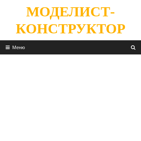
Перейти
МОДЕЛИСТ-
к
содержимому
КОНСТРУКТОР
Меню