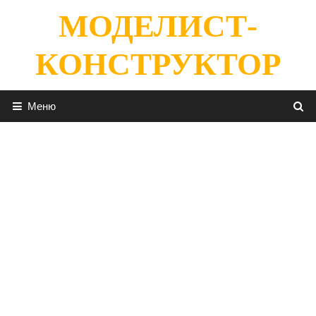
Перейти
МОДЕЛИСТ-
к
содержимому
КОНСТРУКТОР
Меню