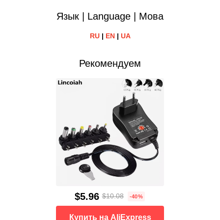
Язык | Language | Мова
RU
|
EN
|
UA
Рекомендуем
$5.96
$10.08
-40%
Купить на AliExpress