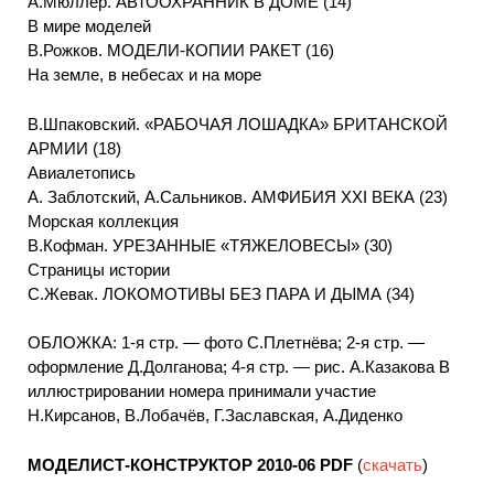
A.Мюллер. АВТООХРАННИК В ДОМЕ (14)
В мире моделей
B.Рожков. МОДЕЛИ-КОПИИ РАКЕТ (16)
На земле, в небесах и на море
В.Шпаковский. «РАБОЧАЯ ЛОШАДКА» БРИТАНСКОЙ
АРМИИ (18)
Авиалетопись
A. Заблотский, А.Сальников. АМФИБИЯ XXI ВЕКА (23)
Морская коллекция
B.Кофман. УРЕЗАННЫЕ «ТЯЖЕЛОВЕСЫ» (30)
Страницы истории
C.Жевак. ЛОКОМОТИВЫ БЕЗ ПАРА И ДЫМА (34)
ОБЛОЖКА: 1-я стр. — фото С.Плетнёва; 2-я стр. —
оформление Д.Долганова; 4-я стр. — рис. А.Казакова В
иллюстрировании номера принимали участие
Н.Кирсанов, В.Лобачёв, Г.Заславская, А.Диденко
МОДЕЛИСТ-КОНСТРУКТОР 2010-06
PDF
(
скачать
)