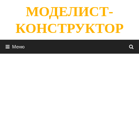
Перейти
МОДЕЛИСТ-
к
содержимому
КОНСТРУКТОР
Меню