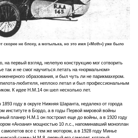
 скорее не блоху, а мотылька, но это имя («Moth») уже было
ю, на первый взгляд, нелепую конструкцию мог сотворить
е так и не смог научиться летать на «нормальном»
инженерного образования, и был чуть ли не парикмахером.
о пилота-любителя, неплохо летал и был профессиональным
ком. К идее Н.М.14 он шел несколько лет.
в 1893 году в округе Нижняя Шаранта, недалеко от города
ом институте в Бордо, а в годы Первой мировой войны
ый планер Н.М.1 он построил еще до войны, а в 1920 году
тором «Анзани» мощностью 10 л.с., напоминавший моноплан
самолетов все с тем же мотором, а в 1928 году Минье
ческой схемы Н.М.8, первый его самолет, который