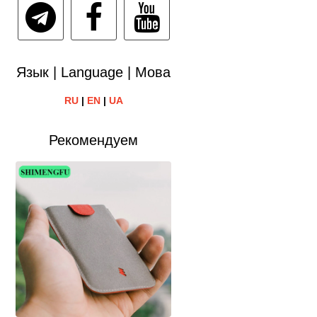
Язык | Language | Мова
RU
|
EN
|
UA
Рекомендуем