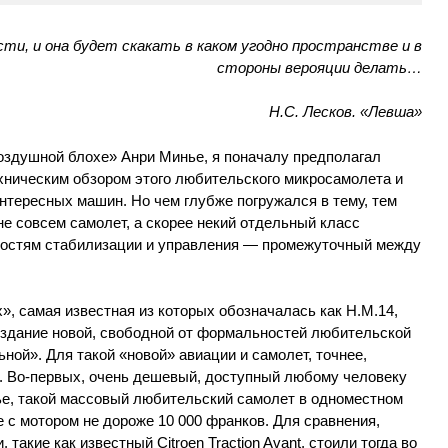
и, и она будет скакать в каком угодно пространстве и в
стороны верояции делать…
Н.С. Лесков. «Левша»
оздушной блохе» Анри Минье, я поначалу предполагал
хническим обзором этого любительского микросамолета и
нтересных машин. Но чем глубже погружался в тему, тем
не совсем самолет, а скорее некий отдельный класс
ностям стабилизации и управления — промежуточный между
», самая известная из которых обозначалась как Н.М.14,
создание новой, свободной от формальностей любительской
ной». Для такой «новой» авиации и самолет, точнее,
. Во-первых, очень дешевый, доступный любому человеку
ье, такой массовый любительский самолет в одноместном
 с мотором не дороже 10 000 франков. Для сравнения,
такие как известный Citroen Traction Avant, стоили тогда во