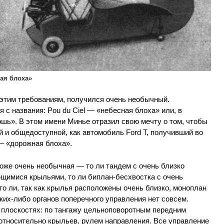
ая блоха»
этим требованиям, получился очень необычный.
 с названия: Pou du Ciel — «небесная блоха» или, в
шь». В этом имени Минье отразил свою мечту о том, чтобы
й и общедоступной, как автомобиль Ford Т, получивший во
— «дорожная блоха».
оже очень необычная — то ли тандем с очень близко
имися крыльями, то ли биплан-бесхвостка с очень
о ли, так как крылья расположены очень близко, моноплан
их-либо органов поперечного управления нет совсем.
 плоскостях: по тангажу цельноповоротным передним
относительно крыльев, рулем направления. Все управление