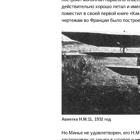
действительно хорошо летал и име
поместил в своей первой книге «Как
чертежам во Франции было построе
Авиетка H.M.11, 1932 год
Но Минье не удовлетворен, его Н.М
застрахован от срыва в штопор и н