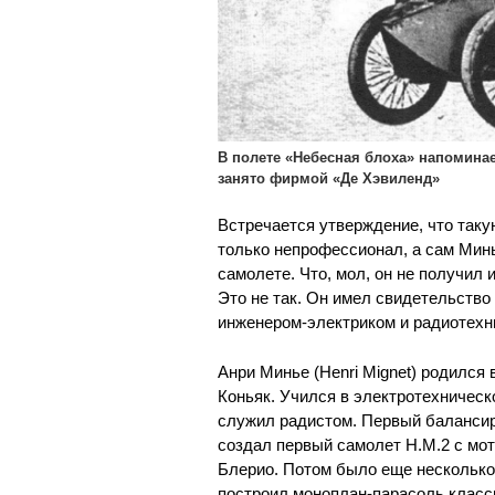
В полете «Небесная блоха» напоминает
занято фирмой «Де Хэвиленд»
Встречается утверждение, что таку
только непрофессионал, а сам Минь
самолете. Что, мол, он не получил 
Это не так. Он имел свидетельств
инженером-электриком и радиотехни
Анри Минье (Henri Mignet) родился 
Коньяк. Учился в электротехническ
служил радистом. Первый балансирн
создал первый самолет Н.М.2 с мо
Блерио. Потом было еще несколько 
построил моноплан-парасоль класси