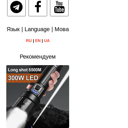
Язык | Language | Мова
RU
|
EN
|
UA
Рекомендуем