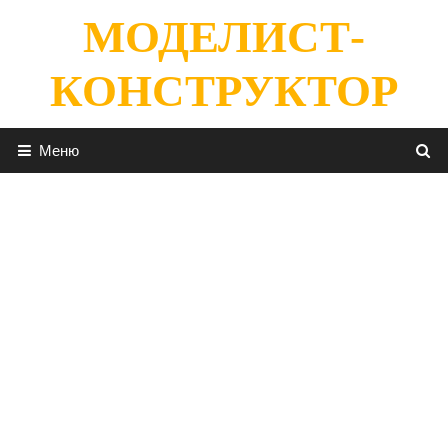
Перейти
МОДЕЛИСТ-
к
содержимому
КОНСТРУКТОР
Меню