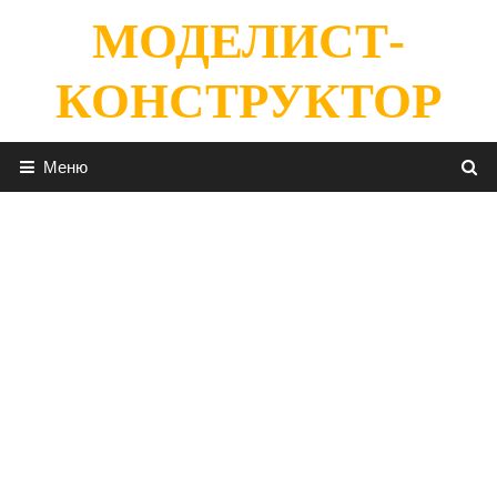
Перейти
МОДЕЛИСТ-
к
содержимому
КОНСТРУКТОР
Меню