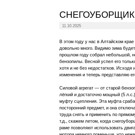
СНЕГОУБОРЩИК
11.10.2025
В этом году у нас в Алтайском крае
довольно много. Видимо зима будет 
прошлом году собрал небольшой, н
бензопилы. Весной успел его тольк
хотя и не без недостатков. Исходя 
изменения и теперь представляю е
Силовой агрегат — от старой бензо
лёгкий и достаточно мощный (5 л.с.
муфту сцепления. Эта муфта срабат
посторонний предмет, и она отключ
труда снять и применить по прямому
т.д., скажем летом, когда снегоубо
раме позволяют использовать двига
мотора немного поменьше, что неже