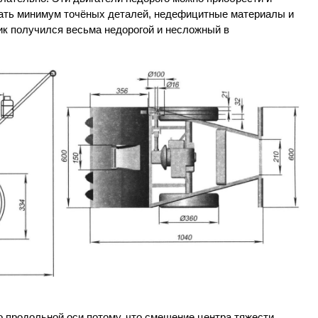
вать минимум точёных деталей, недефицитные материалы и
ик получился весьма недорогой и несложный в
 продольной оси потому, что смещение центра тяжести