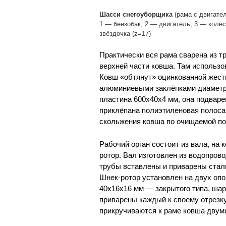
Шасси снегоуборщика
(рама с двигател
1 — бензобак; 2 — двигатель; 3 — коле
звёздочка (z=17)
Практически вся рама сварена из т
верхней части ковша. Там использо
Ковш «обтянут» оцинкованной жесть
алюминиевыми заклёпками диаметро
пластина 600x40x4 мм, она подварен
приклёпана полиэтиленовая полоса
скольжения ковша по очищаемой пов
Рабочий орган состоит из вала, на
ротор. Вал изготовлен из водопров
трубы вставлены и приварены ста
Шнек-ротор установлен на двух оп
40x16x16 мм — закрытого типа, шар
приварены каждый к своему отрезку
прикручиваются к раме ковша двум