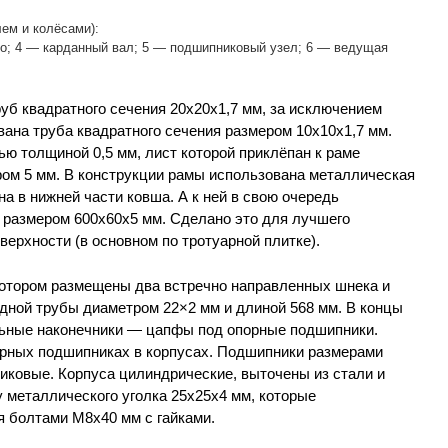
ем и колёсами):
со; 4 — карданный вал; 5 — подшипниковый узел; 6 — ведущая
руб квадратного сечения 20x20x1,7 мм, за исключением
вана труба квадратного сечения размером 10x10x1,7 мм.
ю толщиной 0,5 мм, лист которой приклёпан к раме
м 5 мм. В конструкции рамы использована металлическая
а в нижней части ковша. А к ней в свою очередь
 размером 600x60x5 мм. Сделано это для лучшего
ерхности (в основном по тротуарной плитке).
 котором размещены два встречно направленных шнека и
одной трубы диаметром 22×2 мм и длиной 568 мм. В концы
льные наконечники — цапфы под опорные подшипники.
орных подшипниках в корпусах. Подшипники размерами
иковые. Корпуса цилиндрические, выточены из стали и
 металлического уголка 25x25x4 мм, которые
я болтами М8х40 мм с гайками.