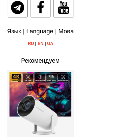
Язык | Language | Мова
RU
|
EN
|
UA
Рекомендуем