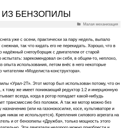
 ИЗ БЕНЗОПИЛЫ
Рубрики
Малая механизация
 снега уже с осени, практически за пару недель, выпало
снежная, так что кидать его не перекидать. Хорошо, что в
о надёжный снегоуборщик с двигателем от старой
о испытать: зарекомендовал он себя, в общем-то, неплохо,
из опыта использования, летом внёс в него некоторые
го читателям «Моделиста-конструктора».
пилы «Урал-2Т». Этот мотор был использован потому, что он
), к тому же имеет понижающий редуктор 1:2 и инерционную
ывает всегда, когда в ротор попадает какой-нибудь
ает трансмиссию без поломок. А так же мотор можно без
 назначению (или на газонокосилке, косе, культиваторе и
рщик никак не используется). Крепления силового агрегата на
тель и от бензопилы «Дружба», только мощность этого
лательно. Эти двигатели недорого можно приобрести и