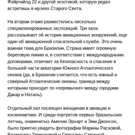
Фэйрчайлд 22 и другой экзотикой, которую редко
встретишь в музеях Старого Света.
На втором этаже разместились несколько
специализированных экспозиций. Три зала
рассказывают об истории авиационных вооружений, еще
один об авиационной спасательной службе. Это очень
важная тема для Бразилии. Страна имеет огромную
береговую линию и, в соответствии с международными
договорами, отвечает за безопасность и спасение в
большей части акватории Южного Атлантического
океана (да, в Бразилии считается, что есть южный и
северный Атлантические океаны, граница между
которыми проходит по «перемычке» между городами
Дакар и Наталь).
Отдельный зал посвящен женщинам в авиации и
космонавтике. И среди портретов первых бразильских
летчиц, знаменитых Амелии Эрхарт и Эми Джонсон,
было приятно увидеть фотографии Марины Расковой,
Валентины Терешковой и Светланы Савицкой.