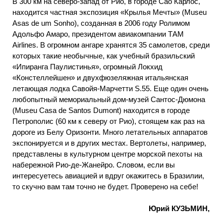
В 300 км на северо-запад от Рио, в городе Сао Карлос,
находится частная экспозиция «Крылья Мечты» (Museu
Asas de um Sonho), созданная в 2006 году Ролимом
Адольфо Амаро, президентом авиакомпании ТАМ
Airlines. В огромном ангаре хранятся 35 самолетов, среди
которых такие необычные, как учебный бразильский
«Ипиранга Паулистинья», огромный Локхид
«Констеллейшен» и двухфюзеляжная итальянская
летающая лодка Савойя-Марчетти S.55. Еще один очень
любопытный мемориальный дом-музей Сантос-Дюмона
(Museu Casa de Santos Dumont) находится в городе
Петрополис (60 км к северу от Рио), стоящем как раз на
дороге из Белу Оризонти. Много летательных аппаратов
экспонируется и в других местах. Вертолеты, например,
представлены в культурном центре морской пехоты на
набережной Рио-де-Жанейро. Словом, если вы
интересуетесь авиацией и вдруг окажитесь в Бразилии,
то скучно вам там точно не будет. Проверено на себе!
Юрий КУЗЬМИН,