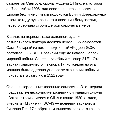
самолетов Сантос-Дюмона: модели 14 бис, на которой
он 7 сентября 1906 года совершил первый полет в
Европе (если не считать подскоков Вуйя и Эллехаммера
в том же году чуть раньше) и авиетки «Демуазель»,
первого серийно строившегося самолета в мире.
В залах на первом этаже основного здания
разместилось полтора десятка небольших самолетов.
Самый старый из них — подлинный «Кодрон G.3»,
поставленный ВВС Бразилии еще до начала Первой
мировой войны. Далее — учебный Ньюпор 21Е1. Это
вариант знаменитого Ньюпора 17, но конкретно эта
машина была сделана уже после окончания войны и
прибыла в Бразилию в 1921 году.
Очень интересны межвоенные самолеты. Этот период
представлен несколькими разными бипланами фирмы
«Вако», строившимися в США в конце 1920-х годов,
учебным «Муниз-7», UC-43 — военным вариантом
биплана Бич 17 с обратным выносом верхнего крыла,