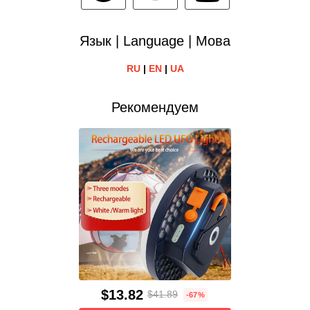
Язык | Language | Мова
RU
|
EN
|
UA
Рекомендуем
$13.82
$41.89
-67%