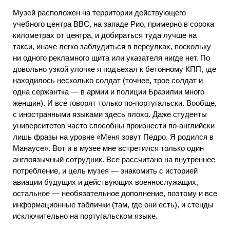
Музей расположен на территории действующего
учебного центра ВВС, на западе Рио, примерно в сорока
километрах от центра, и добираться туда лучше на
такси, иначе легко заблудиться в переулках, поскольку
ни одного рекламного щита или указателя нигде нет. По
довольно узкой улочке я подъехал к бетонному КПП, где
находилось несколько солдат (точнее, трое солдат и
одна сержантка — в армии и полиции Бразилии много
женщин). И все говорят только по-португальски. Вообще,
с иностранными языками здесь плохо. Даже студенты
университетов часто способны произнести по-английски
лишь фразы на уровне «Меня зовут Педро. Я родился в
Манаусе». Вот и в музее мне встретился только один
англоязычный сотрудник. Все рассчитано на внутреннее
потребление, и цель музея — знакомить с историей
авиации будущих и действующих военнослужащих,
остальное — необязательное дополнение, поэтому и все
информационные таблички (там, где они есть), и стенды
исключительно на португальском языке.