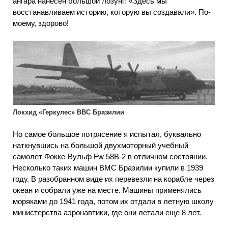
ангара нанесен большой лозунг: «Здесь мы
восстанавливаем историю, которую вы создавали». По-
моему, здорово!
Локхид «Геркулес» ВВС Бразилии
Но самое большое потрясение я испытал, буквально
наткнувшись на большой двухмоторный учебный
самолет Фокке-Вульф Fw 58В-2 в отличном состоянии.
Несколько таких машин ВМС Бразилии купили в 1939
году. В разобранном виде их перевезли на корабле через
океан и собрали уже на месте. Машины применялись
моряками до 1941 года, потом их отдали в летную школу
министерства аэронавтики, где они летали еще 8 лет.