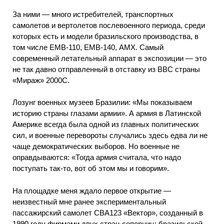
За ними — много истребителей, транспортных
самолетов и вертолетов послевоенного периода, среди
которых есть и модели бразильского производства, в
том числе ЕМВ-110, ЕМВ-140, АМХ. Самый
современный летательный аппарат в экспозиции — это
не так давно отправленный в отставку из ВВС страны
«Мираж» 2000С.
Лозунг военных музеев Бразилии: «Мы показываем
историю страны глазами армии». А армия в Латинской
Америке всегда была одной из главных политических
сил, и военные перевороты случались здесь едва ли не
чаще демократических выборов. Но военные не
оправдываются: «Тогда армия считала, что надо
поступать так-то, вот об этом мы и говорим».
На площадке меня ждало первое открытие —
неизвестный мне ранее экспериментальный
пассажирский самолет СВА123 «Вектор», созданный в
1990 году фирмами двух стран-соперниц: бразильской