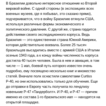
В Бразилии довольно интересное отношение ко Второй
мировой войне. С одной стороны (в экспозициях всех
военных музеев, где я побывал, это сказано прямо),
подчеркивается, что в войну Бразилию втянули США,
используя различные формы экономического и
политического давления. С другой же, страна гордится
действиями своего экспедиционного корпуса. Ведь
Бразилия — это единственная страна Южной Америки,
которая действительно воевала. Более 25 тысяч
бразильцев высадились вместе с армией США в Италии
осенью 1943 года, а к концу войны численность корпуса
достигла 40 тысяч человек. Была в нем и авиация, в том
числе — 1 иап, боевой путь которого известен очень
подробно, ему посвящено несколько книг и множество
статей. Вначале полк оснастили самолетами Curtiss
Р-40, но они использовались только для обучения. Еще
до отправки в Европу часть получила по лендлизу
новенькие Р-47 «Тандерболт». И Р-40, и Р-47 — причем
именно из состава 1-го бразильского иап — находятся на
открытой площадке.