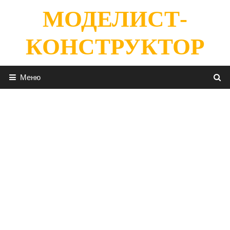
Перейти
МОДЕЛИСТ-
к
содержимому
КОНСТРУКТОР
Меню