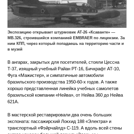
Экспозицию открывает штурмовик АТ-26 «Ксаванте» —
МВ.326, строившийся компанией EMBRAER по лицензии. За
ним КПП, через который попадаешь на территорию части и
в музей
В ангарах, закрытых для посетителей, стояли Цессна
Т-37, изящный учебный Райан РТ-16, Бичкрафт АТ-10,
Фуга «Мажистер», и симпатичные автомобили
бразильского производства 1950-60-х годов. А также
хорошо представленная линейка учебных самолетов
бразильской компании «Нейва», от Нейва 360 до Нейва
621А.
В мастерской реставрировали два очень больших
экспоната: пассажирский Локхид 188 «Электра» и
транспортный «Фэйрчайлд» С-119. А вдоль всей стены